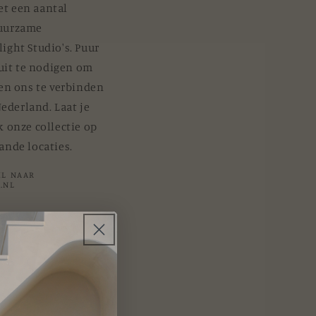
t een aantal
duurzame
ight Studio's. Puur
 uit te nodigen om
 en ons te verbinden
derland. Laat je
 onze collectie op
ande locaties.
IL NAAR
.NL