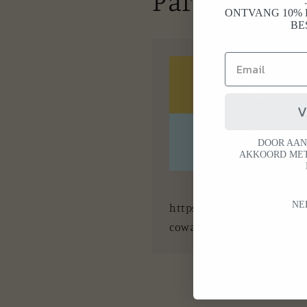
Partners
ONTVANG 10% 
BE
V
DOOR AAN
AKKOORD MET
NE
https://e-
cowarenhuis.nl