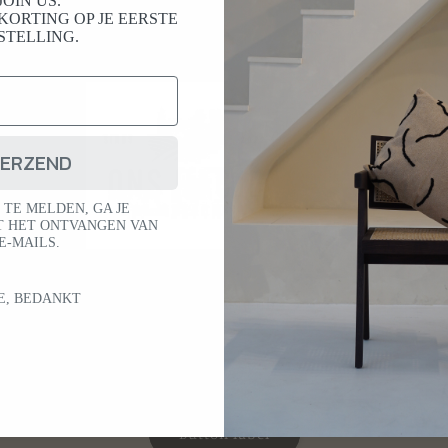
JOIN US.
KORTING OP JE EERSTE
STELLING.
ERZEND
 TE MELDEN, GA JE
 HET ONTVANGEN VAN
E-MAILS.
E, BEDANKT
https://www.onshagje.nl/
Button label