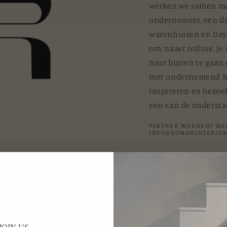
werken we samen me
ondernemers, een 
warenhuizen en Dayl
om, naast online, je
naar buiten te gaan
met ondernemend Ne
inspireren en bezoek
een van de ondersta
PARTNER WORDEN? MA
INFO@RUMAHINTERIOR