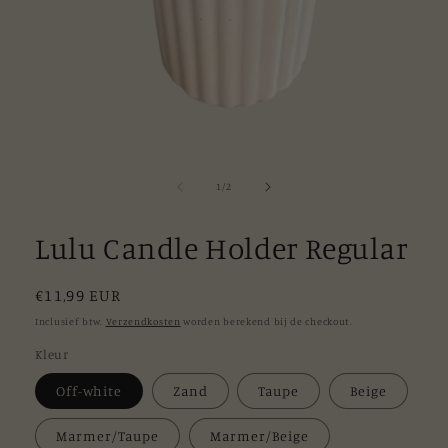
Media
1
openen
van
1
/
2
in
modaal
Lulu Candle Holder Regular
Normale
€11,99 EUR
prijs
Inclusief btw.
Verzendkosten
worden berekend bij de checkout.
Kleur
Off-white
Zand
Taupe
Beige
Marmer/Taupe
Marmer/Beige