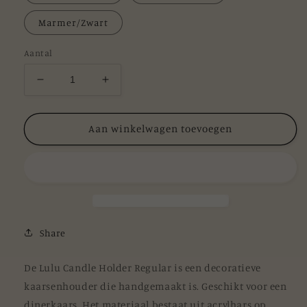
Marmer/Zwart
Aantal
Aantal
Aantal
verlagen
verhogen
voor
voor
Lulu
Lulu
Aan winkelwagen toevoegen
Candle
Candle
Holder
Holder
Regular
Regular
Share
De Lulu Candle Holder Regular is een decoratieve
kaarsenhouder die handgemaakt is. Geschikt voor een
dinerkaars. Het materiaal bestaat uit acrylhars op