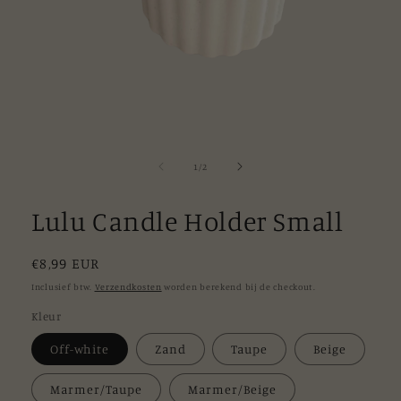
Media
1
openen
van
1
/
2
in
modaal
Lulu Candle Holder Small
Normale
€8,99 EUR
prijs
Inclusief btw.
Verzendkosten
worden berekend bij de checkout.
Kleur
Off-white
Zand
Taupe
Beige
Marmer/Taupe
Marmer/Beige