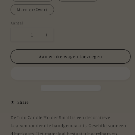
Marmer/Zwart
Aantal
Aantal
Aantal
verlagen
verhogen
voor
voor
Lulu
Lulu
Aan winkelwagen toevoegen
Candle
Candle
Holder
Holder
Small
Small
Share
De Lulu Candle Holder Small is een decoratieve
kaarsenhouder die handgemaakt is. Geschikt voor een
dinerkaars. Het materiaal bestaat uit acrylhars op